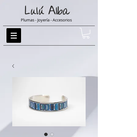
Lulú
Alba
Plumas - Joyería - Accesorios