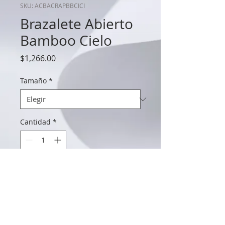
SKU: ACBACRAPBBCICI
Brazalete Abierto
Bamboo Cielo
Precio
$1,266.00
Tamaño
*
Cantidad
*
Agregar al carrito
Realizar Compra