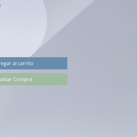
R
egar al carrito
alizar Compra