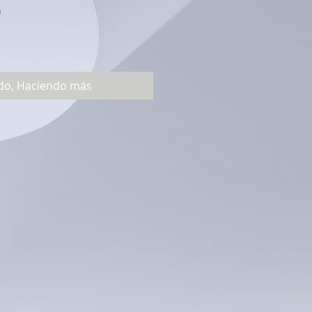
U
do, Haciendo más